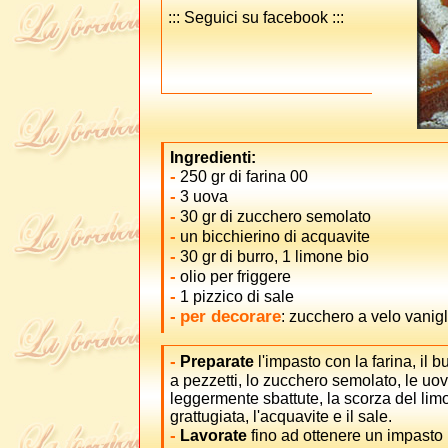
::: Seguici su facebook :::
Ingredienti:
-
250 gr di farina
00
-
3 uova
-
30 gr di zucchero semolato
-
un bicchierino di acquavite
-
30 gr di burro, 1 limone bio
-
olio per friggere
-
1 pizzico di sale
-
per decorare
: zucchero a velo vanigl
-
Preparate
l'impasto con la farina, il 
a pezzetti, lo zucchero semolato, le uo
leggermente sbattute, la scorza del lim
grattugiata, l'acquavite e il sale.
-
Lavorate
fino ad ottenere un impasto