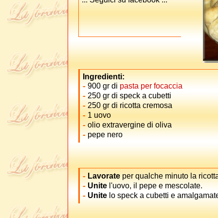
Ingredienti:
-
900 gr di
pasta per focaccia
-
250 gr di speck a cubetti
-
250 gr di ricotta cremosa
-
1 uovo
-
olio extravergine di oliva
-
pepe nero
-
Lavorate
per qualche minuto la ricotta
-
Unite
l'uovo, il pepe e mescolate.
-
Unite
lo speck a cubetti e amalgamat