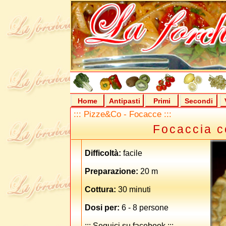
Home
Antipasti
Primi
Secondi
::: Pizze&Co - Focacce :::
Focaccia c
Difficoltà:
facile
Preparazione:
20 m
Cottura:
30 minuti
Dosi per:
6 - 8 persone
::: Seguici su facebook :::