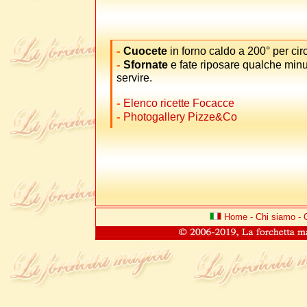
-
Cuocete
in forno caldo a 200° per cir
-
Sfornate
e fate riposare qualche minu
servire.
-
Elenco ricette Focacce
-
Photogallery Pizze&Co
Home
-
Chi siamo
-